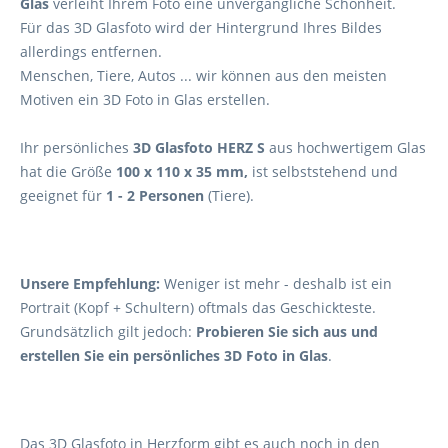
Glas
verleiht Ihrem Foto eine unvergängliche Schönheit.
Für das 3D Glasfoto wird der Hintergrund Ihres Bildes
allerdings entfernen.
Menschen, Tiere, Autos ... wir können aus den meisten
Motiven ein 3D Foto in Glas erstellen.
Ihr persönliches
3D Glasfoto HERZ S
aus hochwertigem Glas
hat die Größe
100 x 110 x 35 mm,
ist selbststehend und
geeignet für
1 - 2 Personen
(Tiere).
Unsere Empfehlung:
Weniger ist mehr - deshalb ist ein
Portrait (Kopf +
Schultern
) oftmals das Geschickteste.
Grundsätzlich gilt jedoch:
Probieren Sie sich aus und
erstellen Sie ein persönliches 3D Foto in Glas
.
Das 3D Glasfoto in Herzform gibt es auch noch in den