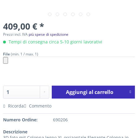
409,00 € *
Prezzi incl. IVA
più spese di spedizione
Tempi di consegna circa 5-10 giorni lavorativi
File
(min. 1 / max. 1)
Aggiungi al carrello
Ricorda
Commento
Numero Ordine:
690206
Descrizione
3D foto mit Colonna legno XL orrizontale Elegante Colonna in